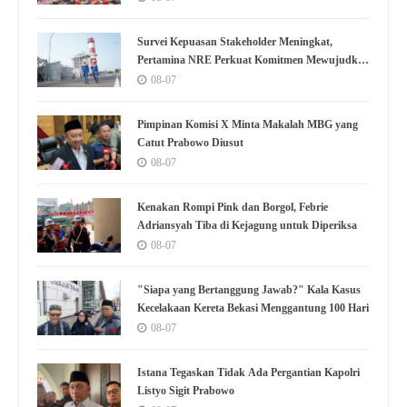
Survei Kepuasan Stakeholder Meningkat,
Pertamina NRE Perkuat Komitmen Mewujudkan
Transisi Energi Berkelanjutan
08-07
Pimpinan Komisi X Minta Makalah MBG yang
Catut Prabowo Diusut
08-07
Kenakan Rompi Pink dan Borgol, Febrie
Adriansyah Tiba di Kejagung untuk Diperiksa
08-07
"Siapa yang Bertanggung Jawab?" Kala Kasus
Kecelakaan Kereta Bekasi Menggantung 100 Hari
08-07
Istana Tegaskan Tidak Ada Pergantian Kapolri
Listyo Sigit Prabowo