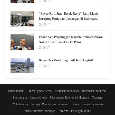
08-07
"Bayar Rp 1 Juta, Besok Kerja" Janji Manis
Berujung Penipuan Lowongan di Jatinegara
Jaktim
08-07
Istana soal Pengunggah Konten Prabowo Bicara
Nuklir Iran: Tanyakan ke Polisi
08-07
Batam Tak Boleh Lagi Jadi Janji Logistik
08-07
Tautan ramah：
Jurnal pindai serba
Merchant indonesia
Informasi indonesia
Pos Jakarta
Jakarta Globe
Masyarakat Ekonomi Indonesia
Yaantara
TV Indonesia
Jaringan Pendidikan Indonesia
Berita Ekonomi Indonesia/
Jurnal Informasi Jaringan
Informasi keuangan online