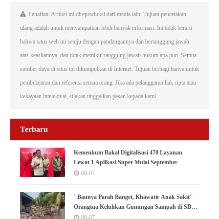
Penafian: Artikel ini direproduksi dari media lain. Tujuan pencetakan
ulang adalah untuk menyampaikan lebih banyak informasi. Ini tidak berarti
bahwa situs web ini setuju dengan pandangannya dan bertanggung jawab
atas keasliannya, dan tidak memikul tanggung jawab hukum apa pun. Semua
sumber daya di situs ini dikumpulkan di Internet. Tujuan berbagi hanya untuk
pembelajaran dan referensi semua orang. Jika ada pelanggaran hak cipta atau
kekayaan intelektual, silakan tinggalkan pesan kepada kami.
Terbaru
Kemenkum Bakal Digitalisasi 470 Layanan
Lewat 1 Aplikasi Super Mulai September
08-07
"Baunya Parah Banget, Khawatir Anak Sakit"
Orangtua Keluhkan Gunungan Sampah di SDN
Kedaung Kali Angke
08-07