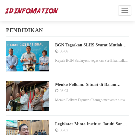
PENDIDIKAN
BGN Tegaskan SLHS Syarat Mutlak
untuk Dirikan SPPG, Bukan
08-06
Administratif
Kepala BGN Sudaryono tegaskan Sertifikat Laik
Higiene Sanitasi (SLHS) adalah syarat mutlak
program MBG, dapur tak bersertifikat akan ditutup
permanen
Menko Polkam: Situasi di Dalam
Negeri Sangat Mantap, Masih
08-05
Terkendali
Menko Polkam Djamari Chanigo menjamin situasi
keamanan dalam negeri masih terkendali,
masyarakat tidak perlu khawatirkan informasi
miring di medsos.
Legislator Minta Institusi Jatuhi Sanksi
ke Nakes yang Terbukti Lakukan
08-05
Perundungan