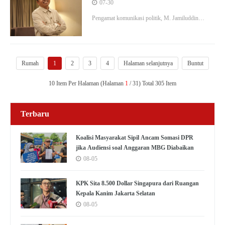
Koordinasi dengan Polda Jabar
07-30
Tangani Begal
Pengamat komunikasi politik, M. Jamiluddin
Ritonga, mengkritik kebijakan sayembara dengan
iming-iming uang tunai untuk penangkap begal.
Rumah
1
2
3
4
Halaman selanjutnya
Buntut
10 Item Per Halaman (Halaman
1
/ 31) Total 305 Item
Terbaru
Koalisi Masyarakat Sipil Ancam Somasi DPR
jika Audiensi soal Anggaran MBG Diabaikan
08-05
KPK Sita 8.500 Dollar Singapura dari Ruangan
Kepala Kanim Jakarta Selatan
08-05