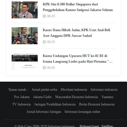
KPK Sita 8.500 Dollar Singapura dari
Penggeledahan Kantor Imigrasi Jakarta Selatan
08-05
Kasus Dana Hibah Jatim, KPK Usut Jual-Beli
Aset Anggota DPR Anwar Sadad
08-05
Kuota Undangan Upacara HUT ke-81 RI di
Istana Langsung Ludes pada Hari Pertama "War
Tiket"
08-05
Tautan ramah：
Jurnal pindai serba
Merchant indonesia
Informasi indonesia
Pos Jakarta
Jakarta Globe
Masyarakat Ekonomi Indonesia
Yaantara
TV Indonesia
Jaringan Pendidikan Indonesia
Berita Ekonomi Indonesia/
Jurnal Informasi Jaringan
Informasi keuangan online
© Hak Cipta 2009-2020 Informasi indonesia
Hubungi kami
SiteMap