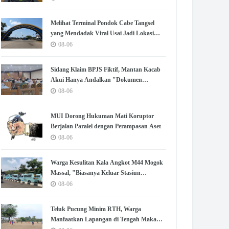
Melihat Terminal Pondok Cabe Tangsel
yang Mendadak Viral Usai Jadi Lokasi
Syuting No Na
08-06
Sidang Klaim BPJS Fiktif, Mantan Kacab
Akui Hanya Andalkan "Dokumen
Lengkap" untuk Disetujui
08-06
MUI Dorong Hukuman Mati Koruptor
Berjalan Paralel dengan Perampasan Aset
08-06
Warga Kesulitan Kala Angkot M44 Mogok
Massal, "Biasanya Keluar Stasiun
Langsung Nemu"
08-06
Teluk Pucung Minim RTH, Warga
Manfaatkan Lapangan di Tengah Makam