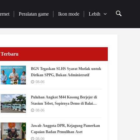
ernet
Peralatan game
Ikon mode
Lebih
Terbaru
BGN Tegaskan SLHS Syarat Mutlak untuk
Dirikan SPPG, Bukan Administratif
08-06
Puluhan Angkot M44 Kosong Berjejer di
Stasiun Tebet, Sopirnya Demo di Balai
Kota Jakarta
08-06
Jawab Anggota DPR, Kejagung Pamerkan
Capaian Badan Pemulihan Aset
08-06