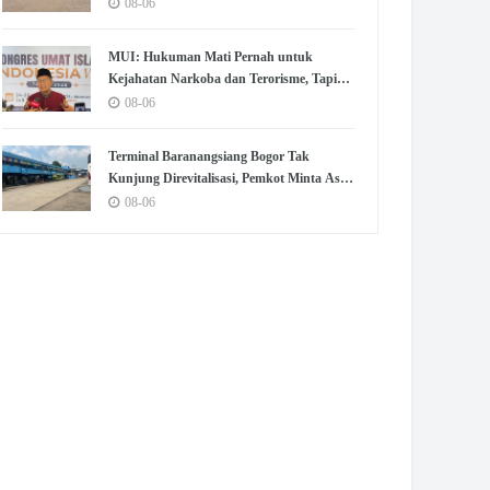
untuk Olahraga dan Kumpul
08-06
MUI: Hukuman Mati Pernah untuk
Kejahatan Narkoba dan Terorisme, Tapi
Belum untuk Koruptor
08-06
Terminal Baranangsiang Bogor Tak
Kunjung Direvitalisasi, Pemkot Minta Aset
Dikembalikan
08-06