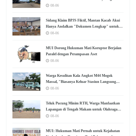
08-06
Sidang Klaim BPJS Fiktif, Mantan Kacab Akui
Hanya Andalkan "Dokumen Lengkap" untuk
Disetujui
08-06
MUI Dorong Hukuman Mati Koruptor Berjalan
Paralel dengan Perampasan Aset
08-06
Warga Kesulitan Kala Angkot M44 Mogok
Massal, "Biasanya Keluar Stasiun Langsung
Nemu"
08-06
Teluk Pucung Minim RTH, Warga Manfaatkan
Lapangan di Tengah Makam untuk Olahraga
dan Kumpul
08-06
MUI: Hukuman Mati Pernah untuk Kejahatan