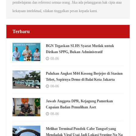
pembelajaran dan referensi semua orang. Jika ada pelanggaran hak cipta atau
kekayaan intelektual, silakan tinggalkan pesan kepada kami.
Terbaru
BGN Tegaskan SLHS Syarat Mutlak untuk
Dirikan SPPG, Bukan Administratif
08-06
Puluhan Angkot M44 Kosong Berjejer di Stasiun
Tebet, Sopirnya Demo di Balai Kota Jakarta
08-06
Jawab Anggota DPR, Kejagung Pamerkan
Capaian Badan Pemulihan Aset
08-06
Melihat Terminal Pondok Cabe Tangsel yang
Mendadak Viral Usai Jadi Lokasi Syuting No Na