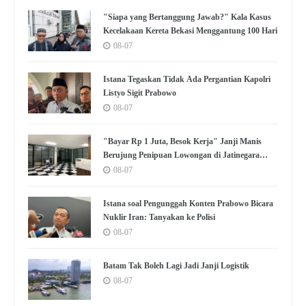
"Siapa yang Bertanggung Jawab?" Kala Kasus
Kecelakaan Kereta Bekasi Menggantung 100 Hari
08-07
Istana Tegaskan Tidak Ada Pergantian Kapolri
Listyo Sigit Prabowo
08-07
"Bayar Rp 1 Juta, Besok Kerja" Janji Manis
Berujung Penipuan Lowongan di Jatinegara
Jaktim
08-07
Istana soal Pengunggah Konten Prabowo Bicara
Nuklir Iran: Tanyakan ke Polisi
08-07
Batam Tak Boleh Lagi Jadi Janji Logistik
08-07