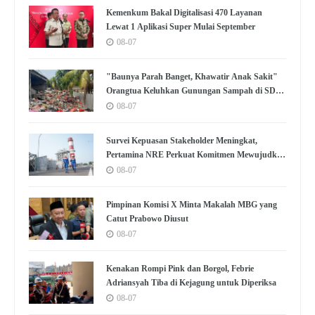
Kemenkum Bakal Digitalisasi 470 Layanan
Lewat 1 Aplikasi Super Mulai September
08-07
"Baunya Parah Banget, Khawatir Anak Sakit"
Orangtua Keluhkan Gunungan Sampah di SDN
Kedaung Kali Angke
08-07
Survei Kepuasan Stakeholder Meningkat,
Pertamina NRE Perkuat Komitmen Mewujudkan
Transisi Energi Berkelanjutan
08-07
Pimpinan Komisi X Minta Makalah MBG yang
Catut Prabowo Diusut
08-07
Kenakan Rompi Pink dan Borgol, Febrie
Adriansyah Tiba di Kejagung untuk Diperiksa
08-07