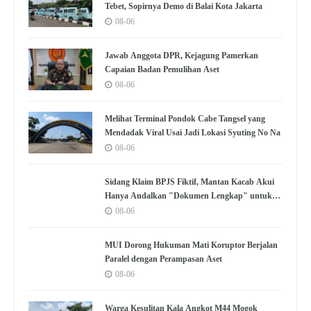
Tebet, Sopirnya Demo di Balai Kota Jakarta
08-06
Jawab Anggota DPR, Kejagung Pamerkan
Capaian Badan Pemulihan Aset
08-06
Melihat Terminal Pondok Cabe Tangsel yang
Mendadak Viral Usai Jadi Lokasi Syuting No Na
08-06
Sidang Klaim BPJS Fiktif, Mantan Kacab Akui
Hanya Andalkan "Dokumen Lengkap" untuk
Disetujui
08-06
MUI Dorong Hukuman Mati Koruptor Berjalan
Paralel dengan Perampasan Aset
08-06
Warga Kesulitan Kala Angkot M44 Mogok