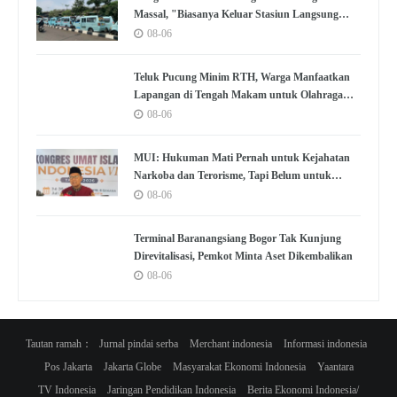
Massal, "Biasanya Keluar Stasiun Langsung
Nemu"
08-06
Teluk Pucung Minim RTH, Warga Manfaatkan
Lapangan di Tengah Makam untuk Olahraga
dan Kumpul
08-06
MUI: Hukuman Mati Pernah untuk Kejahatan
Narkoba dan Terorisme, Tapi Belum untuk
Koruptor
08-06
Terminal Baranangsiang Bogor Tak Kunjung
Direvitalisasi, Pemkot Minta Aset Dikembalikan
08-06
Tautan ramah：
Jurnal pindai serba
Merchant indonesia
Informasi indonesia
Pos Jakarta
Jakarta Globe
Masyarakat Ekonomi Indonesia
Yaantara
TV Indonesia
Jaringan Pendidikan Indonesia
Berita Ekonomi Indonesia/