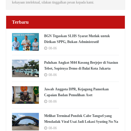
kekayaan intelektual, silakan tinggalkan pesan kepada kami.
Terbaru
BGN Tegaskan SLHS Syarat Mutlak untuk
Dirikan SPPG, Bukan Administratif
08-06
Puluhan Angkot M44 Kosong Berjejer di Stasiun
Tebet, Sopirnya Demo di Balai Kota Jakarta
08-06
Jawab Anggota DPR, Kejagung Pamerkan
Capaian Badan Pemulihan Aset
08-06
Melihat Terminal Pondok Cabe Tangsel yang
Mendadak Viral Usai Jadi Lokasi Syuting No Na
08-06