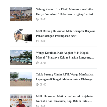
Sidang Klaim BPJS Fiktif, Mantan Kacab Akui
Hanya Andalkan "Dokumen Lengkap" untuk
Disetujui
08-06
MUI Dorong Hukuman Mati Koruptor Berjalan
Paralel dengan Perampasan Aset
08-06
Warga Kesulitan Kala Angkot M44 Mogok
Massal, "Biasanya Keluar Stasiun Langsung
Nemu"
08-06
Teluk Pucung Minim RTH, Warga Manfaatkan
Lapangan di Tengah Makam untuk Olahraga
dan Kumpul
08-06
MUI: Hukuman Mati Pernah untuk Kejahatan
Narkoba dan Terorisme, Tapi Belum untuk
Koruptor
08-06