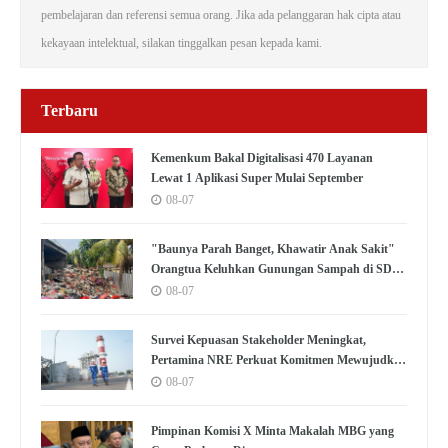
pembelajaran dan referensi semua orang. Jika ada pelanggaran hak cipta atau
kekayaan intelektual, silakan tinggalkan pesan kepada kami.
Terbaru
Kemenkum Bakal Digitalisasi 470 Layanan
Lewat 1 Aplikasi Super Mulai September
08-07
"Baunya Parah Banget, Khawatir Anak Sakit"
Orangtua Keluhkan Gunungan Sampah di SDN
Kedaung Kali Angke
08-07
Survei Kepuasan Stakeholder Meningkat,
Pertamina NRE Perkuat Komitmen Mewujudkan
Transisi Energi Berkelanjutan
08-07
Pimpinan Komisi X Minta Makalah MBG yang