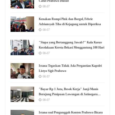
Catut Prabowo Diusut
08-07
Kenakan Rompi Pink dan Borgol, Febrie
Adriansyah Tiba di Kejagung untuk Diperiksa
08-07
"Siapa yang Bertanggung Jawab?" Kala Kasus
Kecelakaan Kereta Bekasi Menggantung 100 Hari
08-07
Istana Tegaskan Tidak Ada Pergantian Kapolri
Listyo Sigit Prabowo
08-07
"Bayar Rp 1 Juta, Besok Kerja" Janji Manis
Berujung Penipuan Lowongan di Jatinegara
Jaktim
08-07
Istana soal Pengunggah Konten Prabowo Bicara