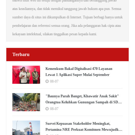
bahwa situs web ini setuju dengan pandangannya dan bertanggung jawab
atas keasliannya, dan tidak memikul tanggung jawab hukum apa pun. Semua
sumber daya di situs ini dikumpulkan di Internet. Tujuan berbagi hanya untuk
pembelajaran dan referensi semua orang. Jika ada pelanggaran hak cipta atau
kekayaan intelektual, silakan tinggalkan pesan kepada kami.
Terbaru
Kemenkum Bakal Digitalisasi 470 Layanan
Lewat 1 Aplikasi Super Mulai September
08-07
"Baunya Parah Banget, Khawatir Anak Sakit"
Orangtua Keluhkan Gunungan Sampah di SDN
Kedaung Kali Angke
08-07
Survei Kepuasan Stakeholder Meningkat,
Pertamina NRE Perkuat Komitmen Mewujudkan