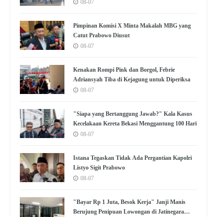
Transisi Energi Berkelanjutan
08-07
Pimpinan Komisi X Minta Makalah MBG yang
Catut Prabowo Diusut
08-07
Kenakan Rompi Pink dan Borgol, Febrie
Adriansyah Tiba di Kejagung untuk Diperiksa
08-07
"Siapa yang Bertanggung Jawab?" Kala Kasus
Kecelakaan Kereta Bekasi Menggantung 100 Hari
08-07
Istana Tegaskan Tidak Ada Pergantian Kapolri
Listyo Sigit Prabowo
08-07
"Bayar Rp 1 Juta, Besok Kerja" Janji Manis
Berujung Penipuan Lowongan di Jatinegara