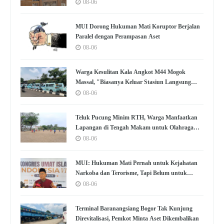
Disetujui
08-06
MUI Dorong Hukuman Mati Koruptor Berjalan
Paralel dengan Perampasan Aset
08-06
Warga Kesulitan Kala Angkot M44 Mogok
Massal, "Biasanya Keluar Stasiun Langsung
Nemu"
08-06
Teluk Pucung Minim RTH, Warga Manfaatkan
Lapangan di Tengah Makam untuk Olahraga
dan Kumpul
08-06
MUI: Hukuman Mati Pernah untuk Kejahatan
Narkoba dan Terorisme, Tapi Belum untuk
Koruptor
08-06
Terminal Baranangsiang Bogor Tak Kunjung
Direvitalisasi, Pemkot Minta Aset Dikembalikan