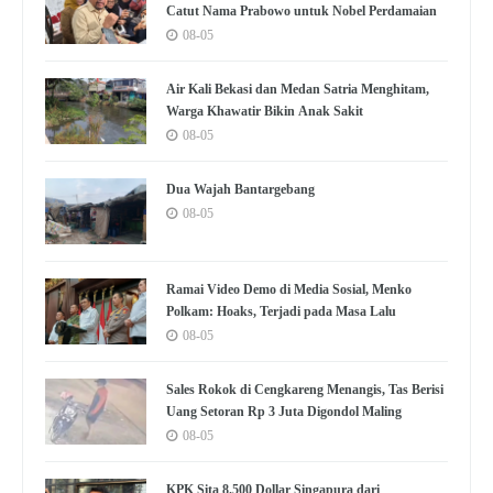
Catut Nama Prabowo untuk Nobel Perdamaian
08-05
Air Kali Bekasi dan Medan Satria Menghitam,
Warga Khawatir Bikin Anak Sakit
08-05
Dua Wajah Bantargebang
08-05
Ramai Video Demo di Media Sosial, Menko
Polkam: Hoaks, Terjadi pada Masa Lalu
08-05
Sales Rokok di Cengkareng Menangis, Tas Berisi
Uang Setoran Rp 3 Juta Digondol Maling
08-05
KPK Sita 8.500 Dollar Singapura dari