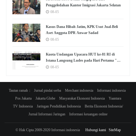
Penggeledahan Kantor Imigrasi Jakarta Selatan
08-05
Kasus Dana Hibah Jatim, KPK Usut Jual-Beli
Aset Anggota DPR Anwar Sadad
08-05
Kuota Undangan Upacara HUT ke-81 RI di
Istana Langsung Ludes pada Hari Pertama "War
Tiket"
08-05
Tautan ramah：
Jurnal pindai serba
Merchant indonesia
Informasi indonesia
Pos Jakarta
Jakarta Globe
Masyarakat Ekonomi Indonesia
Yaantara
TV Indonesia
Jaringan Pendidikan Indonesia
Berita Ekonomi Indonesia/
Jurnal Informasi Jaringan
Informasi keuangan online
© Hak Cipta 2009-2020 Informasi indonesia
Hubungi kami
SiteMap