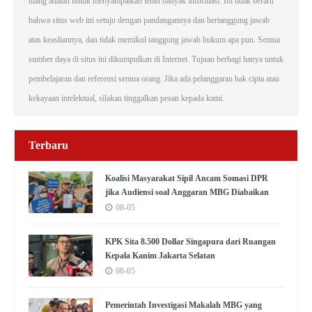
ulang adalah untuk menyampaikan lebih banyak informasi. Ini tidak berarti
bahwa situs web ini setuju dengan pandangannya dan bertanggung jawab
atas keasliannya, dan tidak memikul tanggung jawab hukum apa pun. Semua
sumber daya di situs ini dikumpulkan di Internet. Tujuan berbagi hanya untuk
pembelajaran dan referensi semua orang. Jika ada pelanggaran hak cipta atau
kekayaan intelektual, silakan tinggalkan pesan kepada kami.
Terbaru
Koalisi Masyarakat Sipil Ancam Somasi DPR
jika Audiensi soal Anggaran MBG Diabaikan
08-05
KPK Sita 8.500 Dollar Singapura dari Ruangan
Kepala Kanim Jakarta Selatan
08-05
Pemerintah Investigasi Makalah MBG yang