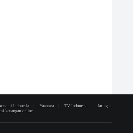
konomi Indonesia
Yaantara
TV Indonesia
Jaringan
asi keuangan online