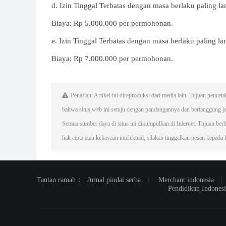
d. Izin Tinggal Terbatas dengan masa berlaku paling l
Biaya: Rp 5.000.000 per permohonan.
e. Izin Tinggal Terbatas dengan masa berlaku paling l
Biaya: Rp 7.000.000 per permohonan.
Penafian: Artikel ini direproduksi dari media lain. Tujuan pence
bahwa situs web ini setuju dengan pandangannya dan bertanggung j
Semua sumber daya di situs ini dikumpulkan di Internet. Tujuan ber
hak cipta atau kekayaan intelektual, silakan tinggalkan pesan kepada 
Tautan ramah：
Jurnal pindai serba
Merchant indonesia
Pendidikan Indonesi