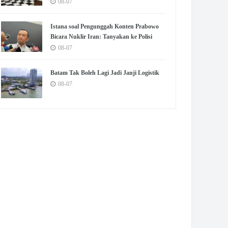
Jatinegara Jaktim
08-07
Istana soal Pengunggah Konten Prabowo
Bicara Nuklir Iran: Tanyakan ke Polisi
08-07
Batam Tak Boleh Lagi Jadi Janji Logistik
08-07