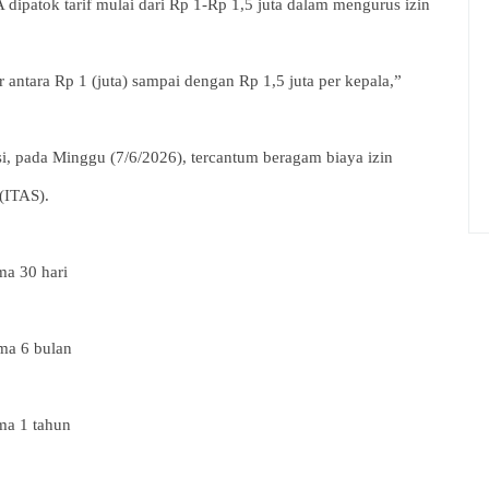
ipatok tarif mulai dari Rp 1-Rp 1,5 juta dalam mengurus izin
r antara Rp 1 (juta) sampai dengan Rp 1,5 juta per kepala,”
si, pada Minggu (7/6/2026), tercantum beragam biaya izin
 (ITAS).
ma 30 hari
ama 6 bulan
ama 1 tahun