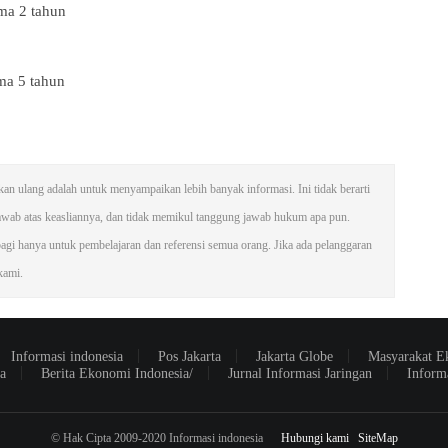
ama 2 tahun
ama 5 tahun
takan ulang adalah untuk menyampaikan lebih banyak informasi. Ini tidak berarti
awab atas keasliannya, dan tidak memikul tanggung jawab hukum apa pun.
bagi hanya untuk pembelajaran dan referensi semua orang. Jika ada pelanggaran
kami.
Informasi indonesia
Pos Jakarta
Jakarta Globe
Masyarakat E
a
Berita Ekonomi Indonesia/
Jurnal Informasi Jaringan
Inform
© Hak Cipta 2009-2020 Informasi indonesia
Hubungi kami
SiteMap