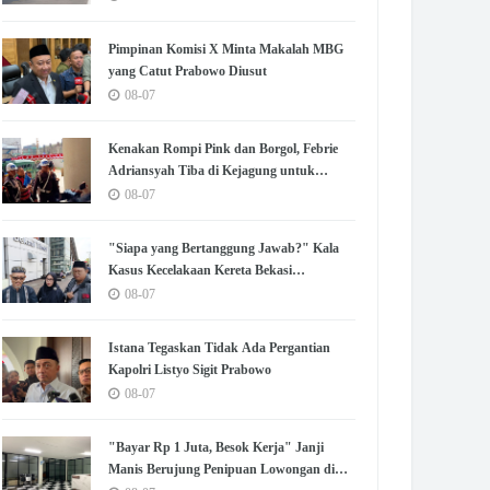
Berkelanjutan
Pimpinan Komisi X Minta Makalah MBG
yang Catut Prabowo Diusut
08-07
Kenakan Rompi Pink dan Borgol, Febrie
Adriansyah Tiba di Kejagung untuk
Diperiksa
08-07
"Siapa yang Bertanggung Jawab?" Kala
Kasus Kecelakaan Kereta Bekasi
Menggantung 100 Hari
08-07
Istana Tegaskan Tidak Ada Pergantian
Kapolri Listyo Sigit Prabowo
08-07
"Bayar Rp 1 Juta, Besok Kerja" Janji
Manis Berujung Penipuan Lowongan di