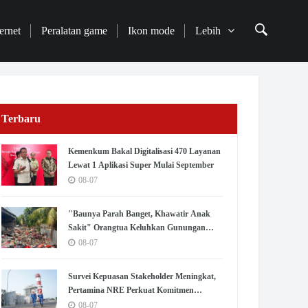
ernet
Peralatan game
Ikon mode
Lebih
Terbaru
Kemenkum Bakal Digitalisasi 470 Layanan
Lewat 1 Aplikasi Super Mulai September
08-07
"Baunya Parah Banget, Khawatir Anak
Sakit" Orangtua Keluhkan Gunungan
Sampah di SDN Kedaung Kali Angke
08-07
Survei Kepuasan Stakeholder Meningkat,
Pertamina NRE Perkuat Komitmen
Mewujudkan Transisi Energi
08-07