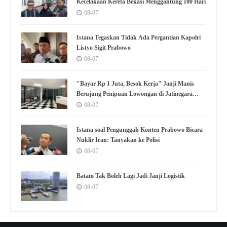
Kecelakaan Kereta Bekasi Menggantung 100 Hari
08-07
Istana Tegaskan Tidak Ada Pergantian Kapolri
Listyo Sigit Prabowo
08-07
"Bayar Rp 1 Juta, Besok Kerja" Janji Manis
Berujung Penipuan Lowongan di Jatinegara
Jaktim
08-07
Istana soal Pengunggah Konten Prabowo Bicara
Nuklir Iran: Tanyakan ke Polisi
08-07
Batam Tak Boleh Lagi Jadi Janji Logistik
08-07