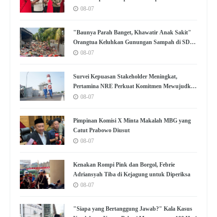
08-07
"Baunya Parah Banget, Khawatir Anak Sakit"
Orangtua Keluhkan Gunungan Sampah di SDN
Kedaung Kali Angke
08-07
Survei Kepuasan Stakeholder Meningkat,
Pertamina NRE Perkuat Komitmen Mewujudkan
Transisi Energi Berkelanjutan
08-07
Pimpinan Komisi X Minta Makalah MBG yang
Catut Prabowo Diusut
08-07
Kenakan Rompi Pink dan Borgol, Febrie
Adriansyah Tiba di Kejagung untuk Diperiksa
08-07
"Siapa yang Bertanggung Jawab?" Kala Kasus