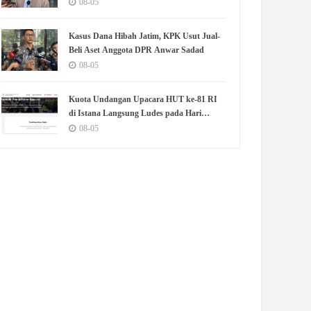
Selatan
08-05
Kasus Dana Hibah Jatim, KPK Usut Jual-
Beli Aset Anggota DPR Anwar Sadad
08-05
Kuota Undangan Upacara HUT ke-81 RI
di Istana Langsung Ludes pada Hari
Pertama "War Tiket"
08-05