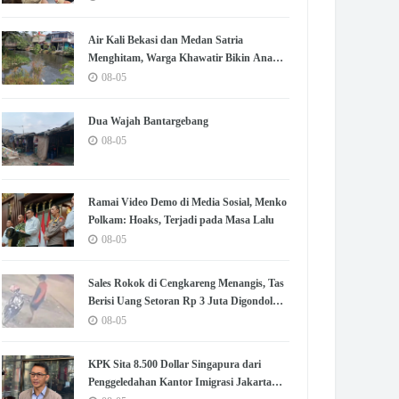
Air Kali Bekasi dan Medan Satria
Menghitam, Warga Khawatir Bikin Anak
Sakit
08-05
Dua Wajah Bantargebang
08-05
Ramai Video Demo di Media Sosial, Menko
Polkam: Hoaks, Terjadi pada Masa Lalu
08-05
Sales Rokok di Cengkareng Menangis, Tas
Berisi Uang Setoran Rp 3 Juta Digondol
Maling
08-05
KPK Sita 8.500 Dollar Singapura dari
Penggeledahan Kantor Imigrasi Jakarta