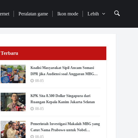
ernet
Peralatan game
Ikon mode
Lebih
Terbaru
Koalisi Masyarakat Sipil Ancam Somasi
DPR jika Audiensi soal Anggaran MBG
Diabaikan
08-05
KPK Sita 8.500 Dollar Singapura dari
Ruangan Kepala Kanim Jakarta Selatan
08-05
Pemerintah Investigasi Makalah MBG yang
Catut Nama Prabowo untuk Nobel
Perdamaian
08-05