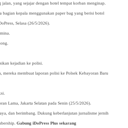
 jalan, yang sejajar dengan hotel tempat korban menginap.
a bagian kepala menggunakan paper bag yang berisi botol
DoPress, Selasa (26/5/2026).
amina.
long.
kan kejadian ke polisi.
m, mereka membuat laporan polisi ke Polsek Kebayoran Baru
si.
an Lama, Jakarta Selatan pada Senin (25/5/2026).
aya, dan berimbang. Dukung keberlanjutan jurnalisme jernih
mbership.
Gabung iDoPress Plus sekarang