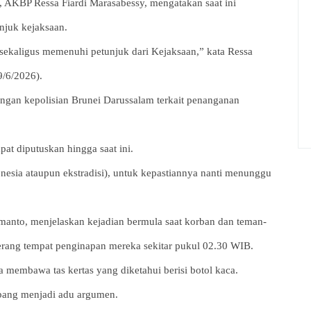
 AKBP Ressa Fiardi Marasabessy, mengatakan saat ini
njuk kejaksaan.
sekaligus memenuhi petunjuk dari Kejaksaan,” kata Ressa
9/6/2026).
ngan kepolisian Brunei Darussalam terkait penanganan
t diputuskan hingga saat ini.
nesia ataupun ekstradisi), untuk kepastiannya nanti menunggu
anto, menjelaskan kejadian bermula saat korban dan teman-
rang tempat penginapan mereka sekitar pukul 02.30 WIB.
embawa tas kertas yang diketahui berisi botol kaca.
bang menjadi adu argumen.