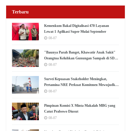
Terbaru
Kemenkum Bakal Digitalisasi 470 Layanan
Lewat 1 Aplikasi Super Mulai September
08-07
"Baunya Parah Banget, Khawatir Anak Sakit"
Orangtua Keluhkan Gunungan Sampah di SDN
Kedaung Kali Angke
08-07
Survei Kepuasan Stakeholder Meningkat,
Pertamina NRE Perkuat Komitmen Mewujudkan
Transisi Energi Berkelanjutan
08-07
Pimpinan Komisi X Minta Makalah MBG yang
Catut Prabowo Diusut
08-07