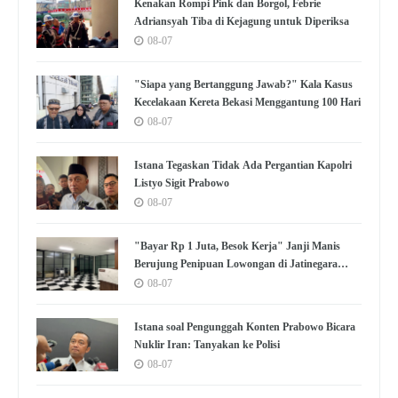
Kenakan Rompi Pink dan Borgol, Febrie
Adriansyah Tiba di Kejagung untuk Diperiksa
08-07
"Siapa yang Bertanggung Jawab?" Kala Kasus
Kecelakaan Kereta Bekasi Menggantung 100 Hari
08-07
Istana Tegaskan Tidak Ada Pergantian Kapolri
Listyo Sigit Prabowo
08-07
"Bayar Rp 1 Juta, Besok Kerja" Janji Manis
Berujung Penipuan Lowongan di Jatinegara
Jaktim
08-07
Istana soal Pengunggah Konten Prabowo Bicara
Nuklir Iran: Tanyakan ke Polisi
08-07