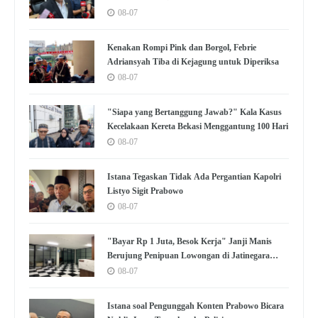
08-07
Kenakan Rompi Pink dan Borgol, Febrie
Adriansyah Tiba di Kejagung untuk Diperiksa
08-07
"Siapa yang Bertanggung Jawab?" Kala Kasus
Kecelakaan Kereta Bekasi Menggantung 100 Hari
08-07
Istana Tegaskan Tidak Ada Pergantian Kapolri
Listyo Sigit Prabowo
08-07
"Bayar Rp 1 Juta, Besok Kerja" Janji Manis
Berujung Penipuan Lowongan di Jatinegara
Jaktim
08-07
Istana soal Pengunggah Konten Prabowo Bicara