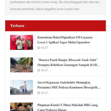
pembelajaran dan referensi semua orang. Jika ada pelanggaran hak cipta atau
kekayaan intelektual, silakan tinggalkan pesan kepada kami.
Terbaru
Kemenkum Bakal Digitalisasi 470 Layanan
Lewat 1 Aplikasi Super Mulai September
08-07
"Baunya Parah Banget, Khawatir Anak Sakit"
Orangtua Keluhkan Gunungan Sampah di SDN
Kedaung Kali Angke
08-07
Survei Kepuasan Stakeholder Meningkat,
Pertamina NRE Perkuat Komitmen Mewujudkan
Transisi Energi Berkelanjutan
08-07
Pimpinan Komisi X Minta Makalah MBG yang
Catut Prabowo Diusut