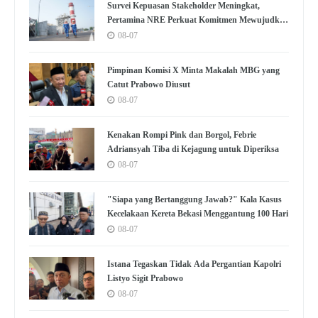
Survei Kepuasan Stakeholder Meningkat,
Pertamina NRE Perkuat Komitmen Mewujudkan
Transisi Energi Berkelanjutan
08-07
Pimpinan Komisi X Minta Makalah MBG yang
Catut Prabowo Diusut
08-07
Kenakan Rompi Pink dan Borgol, Febrie
Adriansyah Tiba di Kejagung untuk Diperiksa
08-07
"Siapa yang Bertanggung Jawab?" Kala Kasus
Kecelakaan Kereta Bekasi Menggantung 100 Hari
08-07
Istana Tegaskan Tidak Ada Pergantian Kapolri
Listyo Sigit Prabowo
08-07