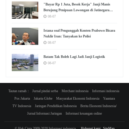
"Bayar Rp 1 Juta, Besok Kerja" Janji Manis
Berujung Penipuan Lowongan di Jatinegara
Jaktim
08-07
Istana soal Pengunggah Konten Prabowo Bicara
Nuklir Iran: Tanyakan ke Polisi
08-07
Batam Tak Boleh Lagi Jadi Janji Logistik
08-07
Tautan ramah：
Jurnal pindai serba
Merchant indonesia
Informasi indonesia
Pos Jakarta
Jakarta Globe
Masyarakat Ekonomi Indonesia
Yaantara
TV Indonesia
Jaringan Pendidikan Indonesia
Berita Ekonomi Indonesia/
Jurnal Informasi Jaringan
Informasi keuangan online
© Hak Cipta 2009-2020 Informasi indonesia
Hubungi kami
SiteMap