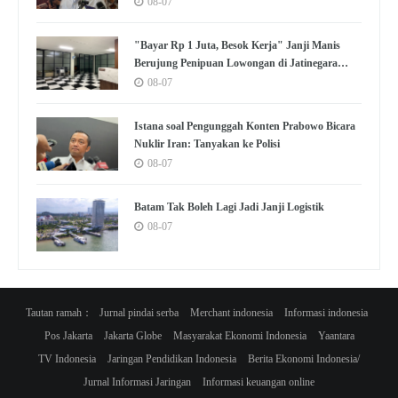
08-07
"Bayar Rp 1 Juta, Besok Kerja" Janji Manis
Berujung Penipuan Lowongan di Jatinegara
Jaktim
08-07
Istana soal Pengunggah Konten Prabowo Bicara
Nuklir Iran: Tanyakan ke Polisi
08-07
Batam Tak Boleh Lagi Jadi Janji Logistik
08-07
Tautan ramah：
Jurnal pindai serba
Merchant indonesia
Informasi indonesia
Pos Jakarta
Jakarta Globe
Masyarakat Ekonomi Indonesia
Yaantara
TV Indonesia
Jaringan Pendidikan Indonesia
Berita Ekonomi Indonesia/
Jurnal Informasi Jaringan
Informasi keuangan online