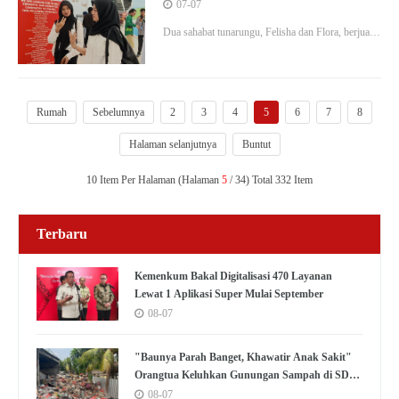
Bahagia" Perjuangan Dua Sahabat
07-07
Tunarungu Mencari Kerja
Dua sahabat tunarungu, Felisha dan Flora, berjuang
mencari kerja di Job Fair Kota Bekasi 2026,
membuktikan bahwa keterbatasan pendengaran
bukanlah penghalang meraih impian.
Rumah
Sebelumnya
2
3
4
5
6
7
8
Halaman selanjutnya
Buntut
10 Item Per Halaman (Halaman
5
/ 34) Total 332 Item
Terbaru
Kemenkum Bakal Digitalisasi 470 Layanan
Lewat 1 Aplikasi Super Mulai September
08-07
"Baunya Parah Banget, Khawatir Anak Sakit"
Orangtua Keluhkan Gunungan Sampah di SDN
Kedaung Kali Angke
08-07