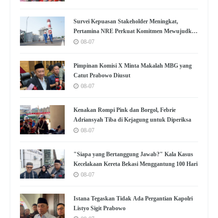
Survei Kepuasan Stakeholder Meningkat,
Pertamina NRE Perkuat Komitmen Mewujudkan
Transisi Energi Berkelanjutan
08-07
Pimpinan Komisi X Minta Makalah MBG yang
Catut Prabowo Diusut
08-07
Kenakan Rompi Pink dan Borgol, Febrie
Adriansyah Tiba di Kejagung untuk Diperiksa
08-07
"Siapa yang Bertanggung Jawab?" Kala Kasus
Kecelakaan Kereta Bekasi Menggantung 100 Hari
08-07
Istana Tegaskan Tidak Ada Pergantian Kapolri
Listyo Sigit Prabowo