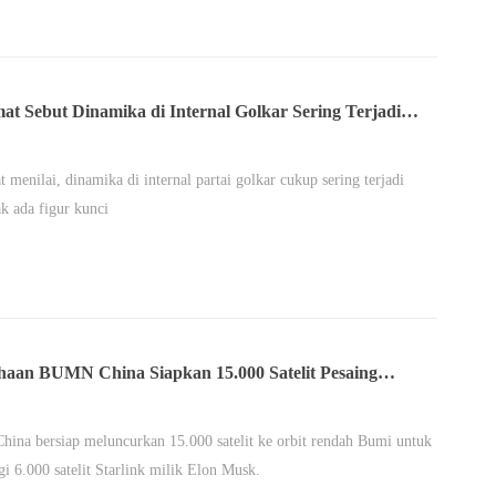
at Sebut Dinamika di Internal Golkar Sering Terjadi
 Tak Punya Figur Kunci
 menilai, dinamika di internal partai golkar cukup sering terjadi
ak ada figur kunci
haan BUMN China Siapkan 15.000 Satelit Pesaing
k
na bersiap meluncurkan 15.000 satelit ke orbit rendah Bumi untuk
i 6.000 satelit Starlink milik Elon Musk.