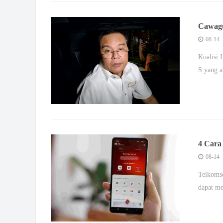
Cawagu
Agustu
08-14
Koalisi 
S yang a
4 Cara
08-14
Telkoms
dapat me