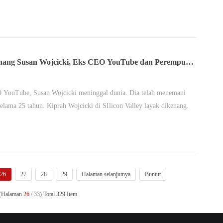
ang Susan Wojcicki, Eks CEO YouTube dan Perempuan
i Silicon Valley
 YouTube, Susan Wojcicki meninggal dunia. Dia telah menemani
elama 25 tahun. Kiprah Wojcicki di SIlicon Valley layak dikenang.
26
27
28
29
Halaman selanjutnya
Buntut
 (Halaman
26
/ 33) Total 329 Item