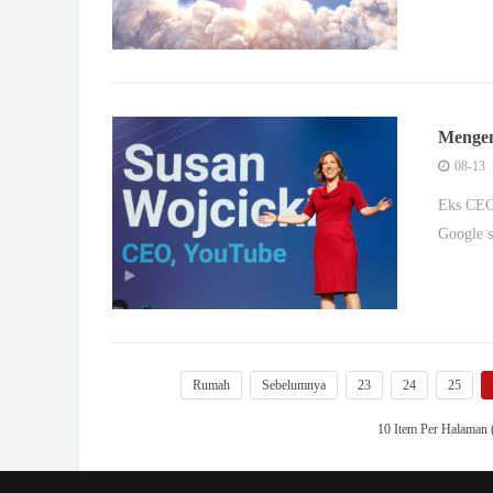
Mengen
Hebat d
08-13
Eks CEO
Google s
Rumah
Sebelumnya
23
24
25
10 Item Per Halaman