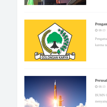
Pengam
karena
08-13
Pengamat
karena t
Perusa
Starlin
08-13
BUMN Chi
menyaing