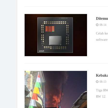
Ditemu
08-14
Celah k
software
Kebaka
08-13
Tiga RW 
RW 12.