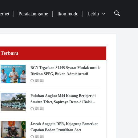
ernet
Peralatan game
Ikon mode
Lebih
Terbaru
BGN Tegaskan SLHS Syarat Mutlak untuk
Dirikan SPPG, Bukan Administratif
08-06
Puluhan Angkot M44 Kosong Berjejer di
Stasiun Tebet, Sopirnya Demo di Balai
Kota Jakarta
08-06
Jawab Anggota DPR, Kejagung Pamerkan
Capaian Badan Pemulihan Aset
08-06