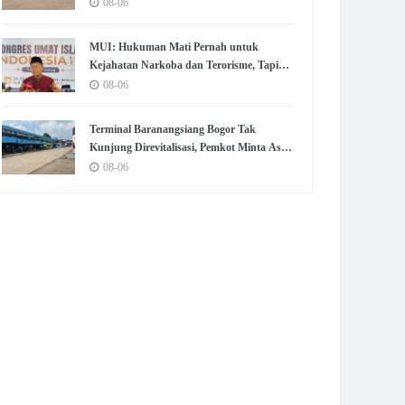
untuk Olahraga dan Kumpul
08-06
MUI: Hukuman Mati Pernah untuk
Kejahatan Narkoba dan Terorisme, Tapi
Belum untuk Koruptor
08-06
Terminal Baranangsiang Bogor Tak
Kunjung Direvitalisasi, Pemkot Minta Aset
Dikembalikan
08-06