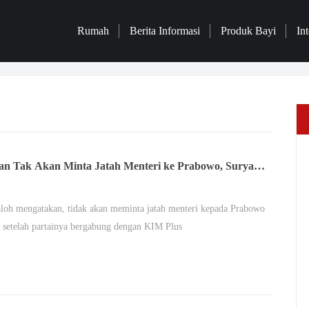
Rumah
Berita Informasi
Produk Bayi
Int
an Tak Akan Minta Jatah Menteri ke Prabowo, Surya
Malu Lah Bicara soal Itu
loh mengatakan, tidak akan meminta jatah menteri kepada Prabowo
 setelah partainya bergabung dengan KIM Plus