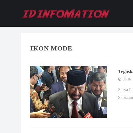
IKON MODE
Tegask
Paloh: 
08-16
Surya Pa
Subianto