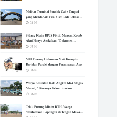
Melihat Terminal Pondok Cabe Tangsel
yang Mendadak Viral Usai Jadi Lokasi
Syuting No Na
08-06
Sidang Klaim BPJS Fiktif, Mantan Kacab
Akui Hanya Andalkan "Dokumen
Lengkap" untuk Disetujui
08-06
MUI Dorong Hukuman Mati Koruptor
Berjalan Paralel dengan Perampasan Aset
08-06
Warga Kesulitan Kala Angkot M44 Mogok
Massal, "Biasanya Keluar Stasiun
Langsung Nemu"
08-06
Teluk Pucung Minim RTH, Warga
Manfaatkan Lapangan di Tengah Makam