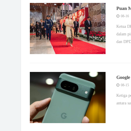
Puan M
08-16
Ketua DP
dalam p
dan DPD
Google 
08-15
Ketiga p
antara s