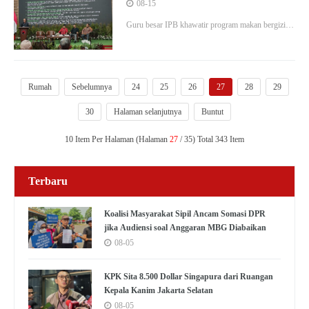
Makan Bergizi Gratis Munculkan
08-15
Lonjakan Impor Pangan
Guru besar IPB khawatir program makan bergizi
gratis presiden terpilih Prabowo Subianto
diprediksi bakal menimbulkan lonjakan impor
pangan.
Rumah
Sebelumnya
24
25
26
27
28
29
30
Halaman selanjutnya
Buntut
10 Item Per Halaman (Halaman
27
/ 35) Total 343 Item
Terbaru
Koalisi Masyarakat Sipil Ancam Somasi DPR
jika Audiensi soal Anggaran MBG Diabaikan
08-05
KPK Sita 8.500 Dollar Singapura dari Ruangan
Kepala Kanim Jakarta Selatan
08-05