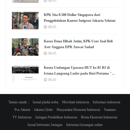
08-05
KPK Sita 8.500 Dollar Singapura dari
Penggeledahan Kantor Imigrasi Jakarta Selatan
08-05
Kasus Dana Hibah Jatim, KPK Usut Jual-Beli
Aset Anggota DPR Anwar Sadad
08-05
Kuota Undangan Upacara HUT ke-81 RI di
Istana Langsung Ludes pada Hari Pertama "War
Tiket"
08-05
Tautan ramah：
Jurnal pindai serba
Merchant indonesia
Informasi indonesia
Pos Jakarta
Jakarta Globe
Masyarakat Ekonomi Indonesia
Yaantara
TV Indonesia
Jaringan Pendidikan Indonesia
Berita Ekonomi Indonesia/
Jurnal Informasi Jaringan
Informasi keuangan online