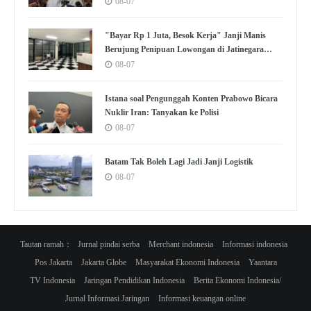
08-07
"Bayar Rp 1 Juta, Besok Kerja" Janji Manis
Berujung Penipuan Lowongan di Jatinegara
Jaktim
08-07
Istana soal Pengunggah Konten Prabowo Bicara
Nuklir Iran: Tanyakan ke Polisi
08-07
Batam Tak Boleh Lagi Jadi Janji Logistik
08-07
Tautan ramah：
Jurnal pindai serba
Merchant indonesia
Informasi indonesia
Pos Jakarta
Jakarta Globe
Masyarakat Ekonomi Indonesia
Yaantara
TV Indonesia
Jaringan Pendidikan Indonesia
Berita Ekonomi Indonesia/
Jurnal Informasi Jaringan
Informasi keuangan online