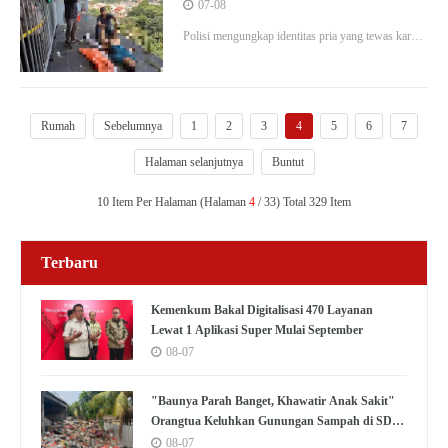
Tewas Loncat dari Lantai 7 Apartemen
07-08
Depok
Polisi mengungkap identitas pria yang tewas karena
jatuh dari lantai 7 apartemen di Depok. Korban
ternyata DPO kasus pemalsuan meterai.
Rumah
Sebelumnya
1
2
3
4
5
6
7
Halaman selanjutnya
Buntut
10 Item Per Halaman (Halaman
4
/ 33) Total 329 Item
Terbaru
Kemenkum Bakal Digitalisasi 470 Layanan
Lewat 1 Aplikasi Super Mulai September
08-07
"Baunya Parah Banget, Khawatir Anak Sakit"
Orangtua Keluhkan Gunungan Sampah di SDN
Kedaung Kali Angke
08-07