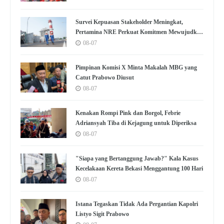
Survei Kepuasan Stakeholder Meningkat,
Pertamina NRE Perkuat Komitmen Mewujudkan
Transisi Energi Berkelanjutan
08-07
Pimpinan Komisi X Minta Makalah MBG yang
Catut Prabowo Diusut
08-07
Kenakan Rompi Pink dan Borgol, Febrie
Adriansyah Tiba di Kejagung untuk Diperiksa
08-07
"Siapa yang Bertanggung Jawab?" Kala Kasus
Kecelakaan Kereta Bekasi Menggantung 100 Hari
08-07
Istana Tegaskan Tidak Ada Pergantian Kapolri
Listyo Sigit Prabowo